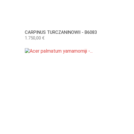
CARPINUS TURCZANINOWII - B6083
Precio
1.750,00 €