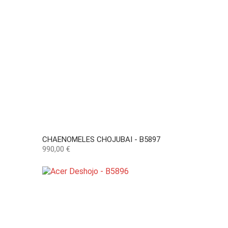
CHAENOMELES CHOJUBAI - B5897
Precio
990,00 €