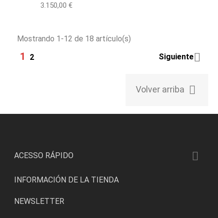
Precio
3.150,00 €
Mostrando 1-12 de 18 artículo(s)
1

Siguiente
2

Volver arriba

ACESSO RÁPIDO
INFORMACIÓN DE LA TIENDA
NEWSLETTER