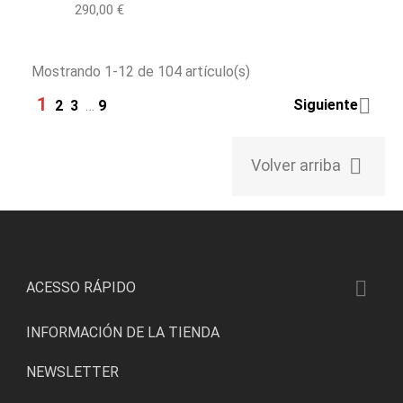
Precio
290,00 €
Mostrando 1-12 de 104 artículo(s)
1

Siguiente
2
3
…
9

Volver arriba

ACESSO RÁPIDO
INFORMACIÓN DE LA TIENDA
NEWSLETTER