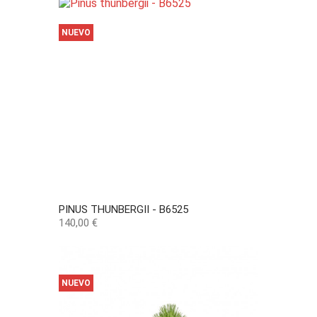
NUEVO
PINUS THUNBERGII - B6525
Precio
140,00 €
NUEVO