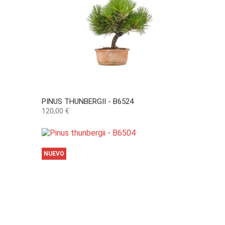
PINUS THUNBERGII - B6524
Precio
120,00 €
NUEVO