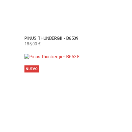
PINUS THUNBERGII - B6539
Precio
185,00 €
NUEVO