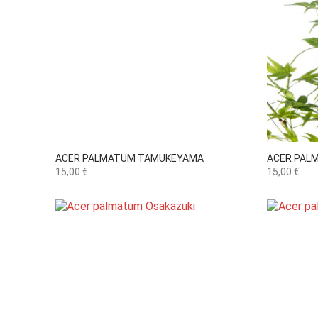

Vista rápida
ACER PALMATUM TAMUKEYAMA
ACER PAL
Precio
Precio
15,00 €
15,00 €