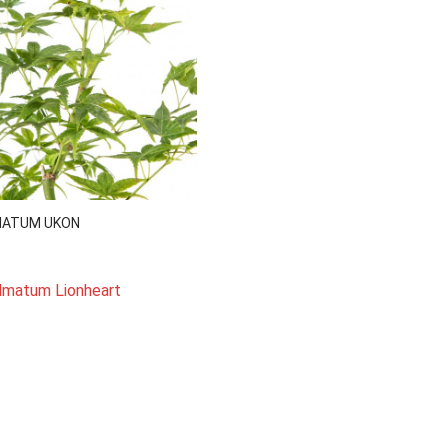

Vista rápida
MATUM UKON