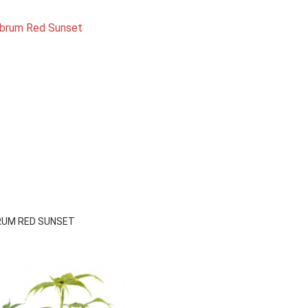

Vista rápida
RUM RED SUNSET