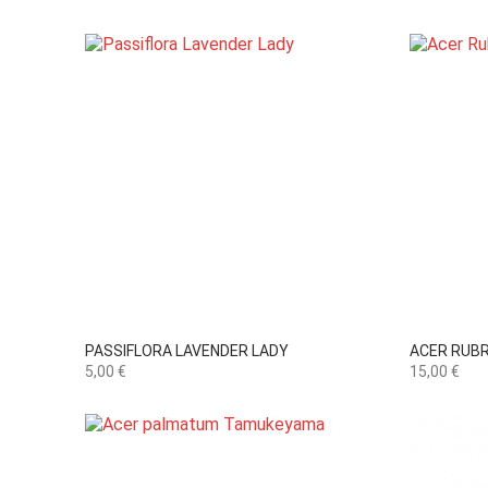

Vista rápida
PASSIFLORA LAVENDER LADY
ACER RUB
Precio
Precio
5,00 €
15,00 €