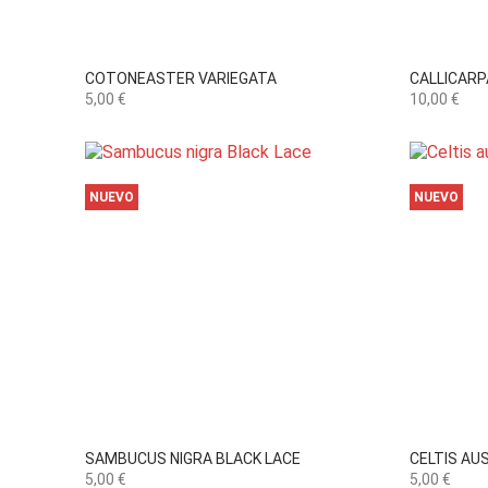

Vista rápida
COTONEASTER VARIEGATA
CALLICARPA
Precio
Precio
5,00 €
10,00 €
NUEVO
NUEVO

Vista rápida
SAMBUCUS NIGRA BLACK LACE
CELTIS AU
Precio
Precio
5,00 €
5,00 €