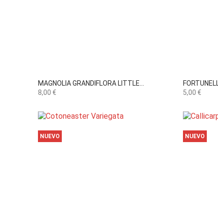

Vista rápida
MAGNOLIA GRANDIFLORA LITTLE...
FORTUNEL
Precio
Precio
8,00 €
5,00 €
NUEVO
NUEVO