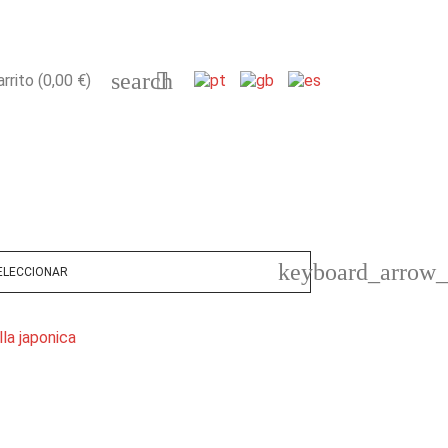
search

arrito
(0,00 €)
keyboard_arrow
ELECCIONAR