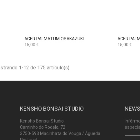

Vista rápida
ACER PALMATUM OSAKAZUKI
ACER PAL
Precio
Precio
15,00 €
15,00 €
strando 1-12 de 175 artículo(s)
KENSHO BONSAI STUDIO
NEWS
Kensho Bonsai Studio
Infórme
Caminho do Rodelo, 72
especia
3750-593 Macinhata do Vouga / Águeda
Portugal