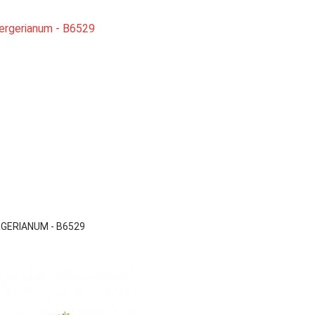

Vista rápida
GERIANUM - B6529