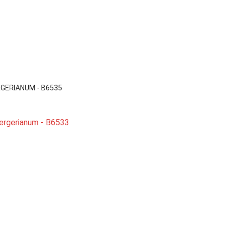

Vista rápida
GERIANUM - B6535