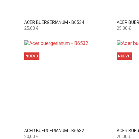

Vista rápida
ACER BUERGERIANUM - B6534
ACER BUER
Precio
Precio
25,00 €
25,00 €
NUEVO
NUEVO

Vista rápida
ACER BUERGERIANUM - B6532
ACER BUER
Precio
Precio
20,00 €
20,00 €