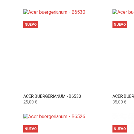
NUEVO
NUEVO

Vista rápida
ACER BUERGERIANUM - B6530
ACER BUER
Precio
Precio
25,00 €
35,00 €
NUEVO
NUEVO