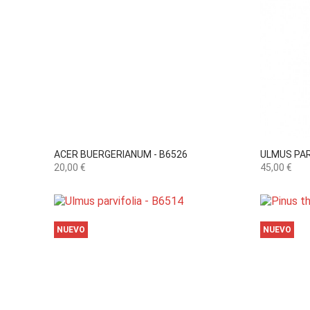

Vista rápida
ACER BUERGERIANUM - B6526
ULMUS PAR
Precio
Precio
20,00 €
45,00 €
NUEVO
NUEVO