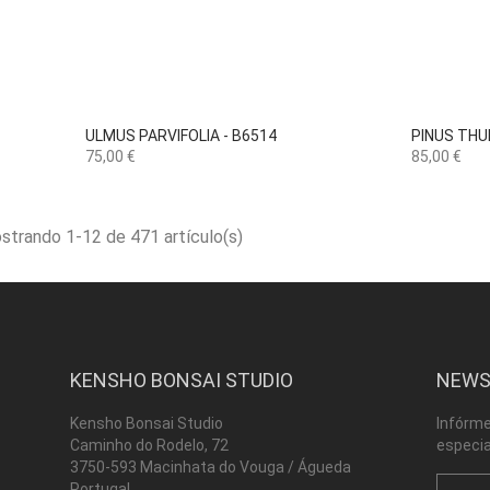

Vista rápida
ULMUS PARVIFOLIA - B6514
PINUS THUN
Precio
Precio
75,00 €
85,00 €
strando 1-12 de 471 artículo(s)
KENSHO BONSAI STUDIO
NEWS
Kensho Bonsai Studio
Infórme
Caminho do Rodelo, 72
especia
3750-593 Macinhata do Vouga / Águeda
Portugal