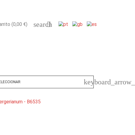
search

arrito
(0,00 €)
keyboard_arrow
ELECCIONAR