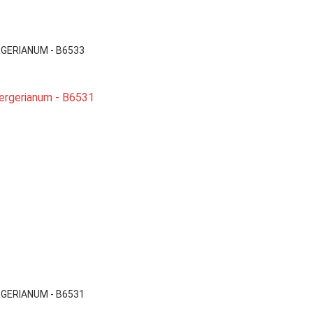

Vista rápida
GERIANUM - B6533

Vista rápida
GERIANUM - B6531