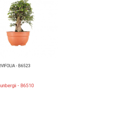

Vista rápida
VIFOLIA - B6523