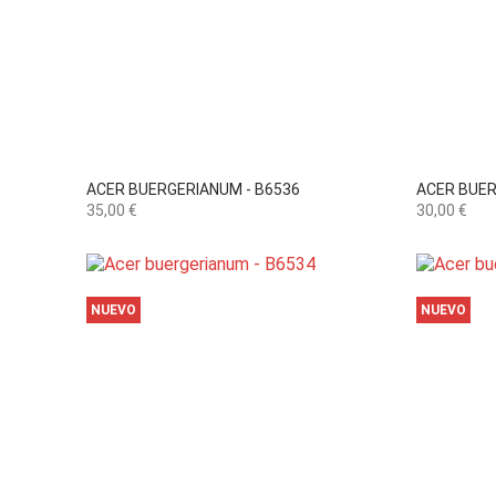

Vista rápida
ACER BUERGERIANUM - B6536
ACER BUER
Precio
Precio
35,00 €
30,00 €
NUEVO
NUEVO