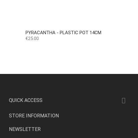
PYRACANTHA - PLASTIC POT 14CM
Price
€25.00

QUICK ACCESS
STORE INFORMATION
NEWSLETTER