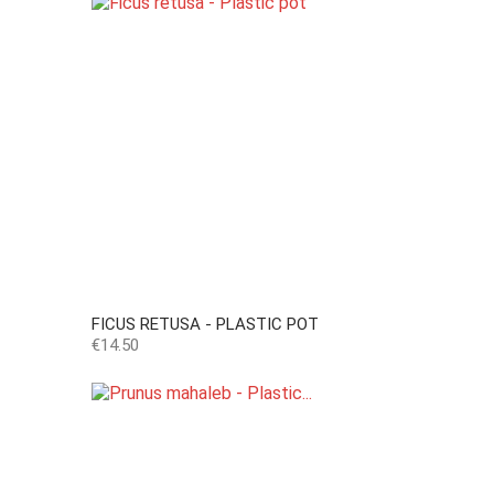
FICUS RETUSA - PLASTIC POT
Price
€14.50