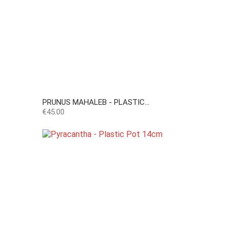
PRUNUS MAHALEB - PLASTIC...
Price
€45.00