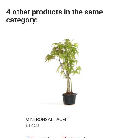
4 other products in the same
category:
MINI BONSAI - ACER...
Price
€12.50