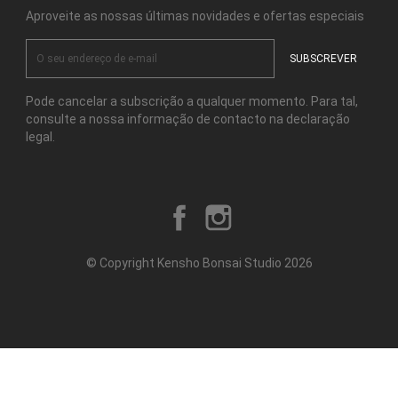
Aproveite as nossas últimas novidades e ofertas especiais
Pode cancelar a subscrição a qualquer momento. Para tal,
consulte a nossa informação de contacto na declaração
legal.
Facebook
Instagram
© Copyright Kensho Bonsai Studio 2026