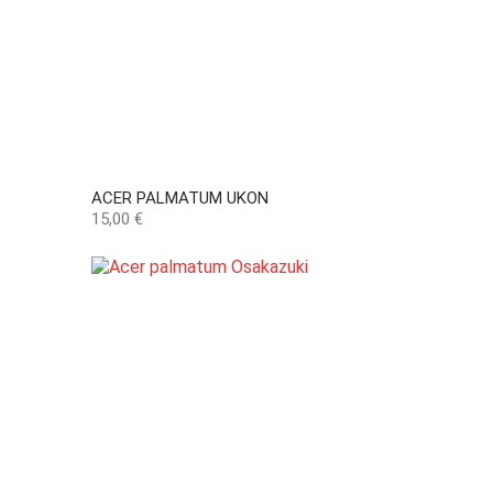
ACER PALMATUM UKON
Preço
15,00 €