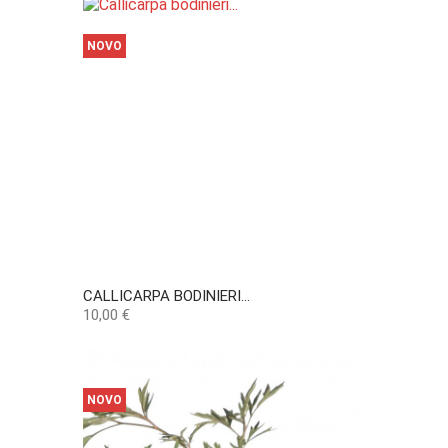
NOVO
CALLICARPA BODINIERI...
Preço
10,00 €
NOVO