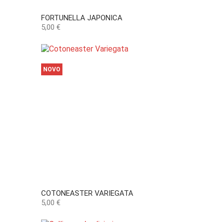
FORTUNELLA JAPONICA
Preço
5,00 €
NOVO
COTONEASTER VARIEGATA
Preço
5,00 €