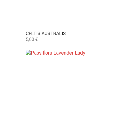
CELTIS AUSTRALIS
Preço
5,00 €