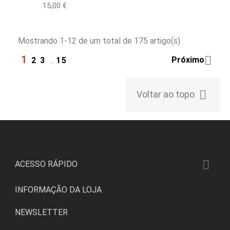
Preço
15,00 €
Mostrando 1-12 de um total de 175 artigo(s)
1

Próximo
2
3
…
15

Voltar ao topo

ACESSO RÁPIDO
INFORMAÇÃO DA LOJA
NEWSLETTER