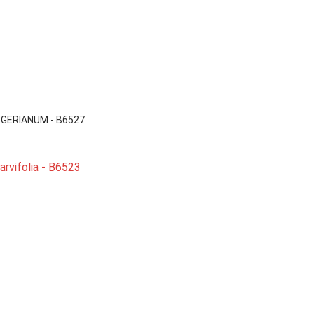

Vista rápida
GERIANUM - B6527