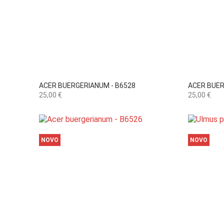

Vista rápida
ACER BUERGERIANUM - B6528
ACER BUER
Preço
Preço
25,00 €
25,00 €
NOVO
NOVO