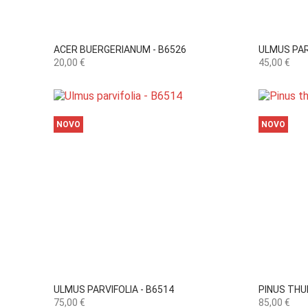

Vista rápida
ACER BUERGERIANUM - B6526
ULMUS PAR
Preço
Preço
20,00 €
45,00 €
NOVO
NOVO

Vista rápida
ULMUS PARVIFOLIA - B6514
PINUS THUN
Preço
Preço
75,00 €
85,00 €