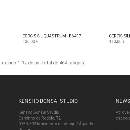

Vista rápida
CERCIS SILIQUASTRUM - B6497
CERCIS SI
Preço
Preço
130,00 €
110,00 €
strando 1-12 de um total de 464 artigo(s)
KENSHO BONSAI STUDIO
NEWS
Kensho Bonsai Studio
Aprovei
Caminho do Rodelo, 72
especia
3750-593 Macinhata do Vouga / Águeda
Portugal