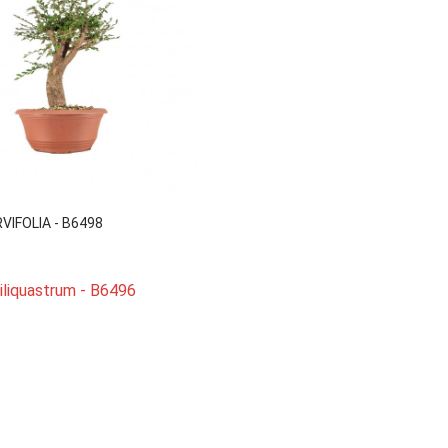

Vista rápida
VIFOLIA - B6498