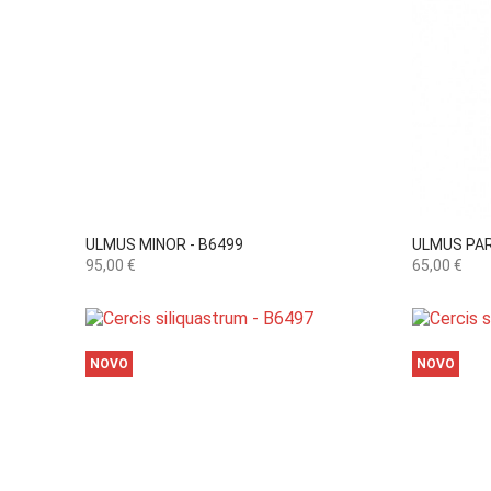

Vista rápida
ULMUS MINOR - B6499
ULMUS PAR
Preço
Preço
95,00 €
65,00 €
NOVO
NOVO