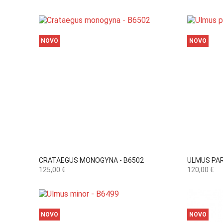
NOVO
NOVO

Vista rápida
CRATAEGUS MONOGYNA - B6502
ULMUS PAR
Preço
Preço
125,00 €
120,00 €
NOVO
NOVO