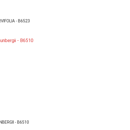

Vista rápida
VIFOLIA - B6523

Vista rápida
BERGII - B6510