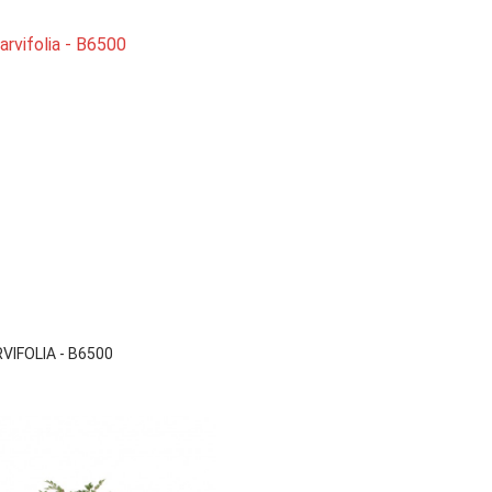

Vista rápida
VIFOLIA - B6500