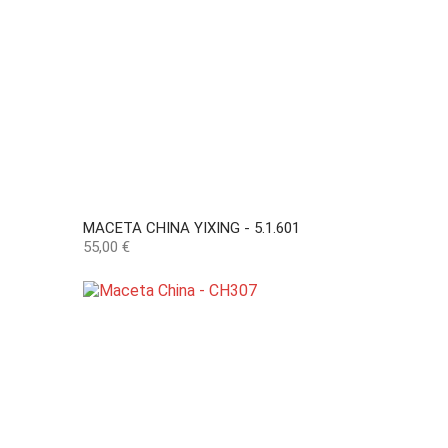
MACETA CHINA YIXING - 5.1.601
Precio
55,00 €