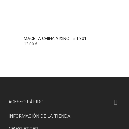
MACETA CHINA YIXING - 5.1.801
Precio
13,00 €

ACESSO RÁPIDO
INFORMACIÓN DE LA TIENDA
NEWSLETTER