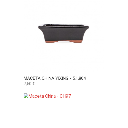
MACETA CHINA YIXING - 5.1.804
Precio
7,50 €