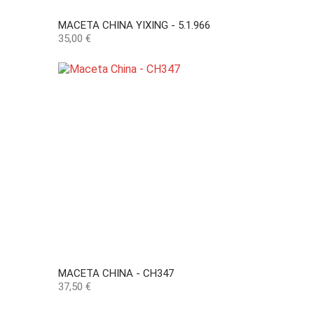
MACETA CHINA YIXING - 5.1.966
Precio
35,00 €
MACETA CHINA - CH347
Precio
37,50 €