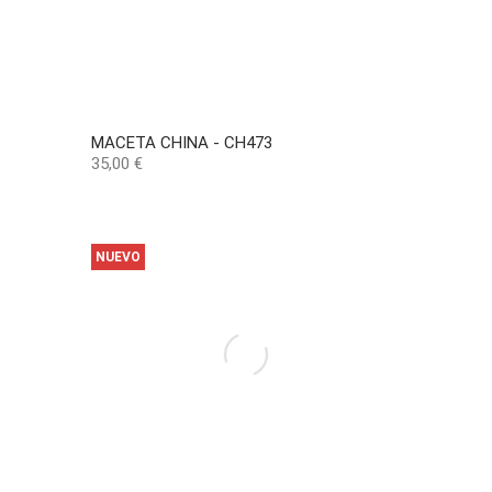
MACETA CHINA - CH473
Precio
35,00 €
NUEVO