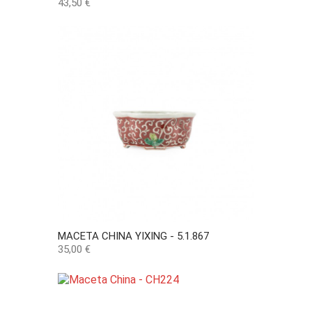
Precio
43,50 €
MACETA CHINA YIXING - 5.1.867
Precio
35,00 €