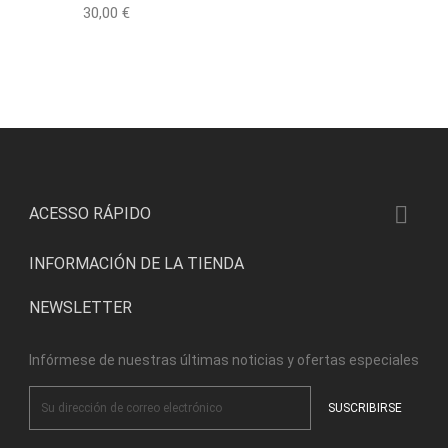
Precio
30,00 €

ACESSO RÁPIDO
INFORMACIÓN DE LA TIENDA
NEWSLETTER
Infórmese de nuestras últimas noticias y ofertas especiales