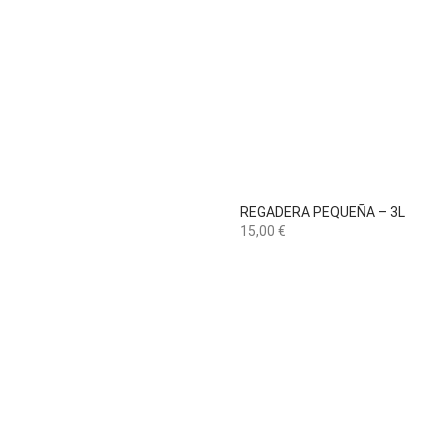

Vista rápida
REGADERA PEQUEÑA – 3L
Precio
15,00 €