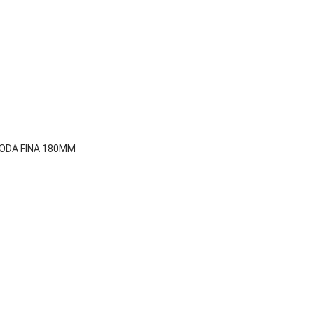

Vista rápida
PODA FINA 180MM