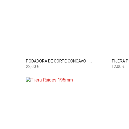

Vista rápida
PODADORA DE CORTE CÓNCAVO –...
TIJERA 
Precio
Precio
22,00 €
12,00 €