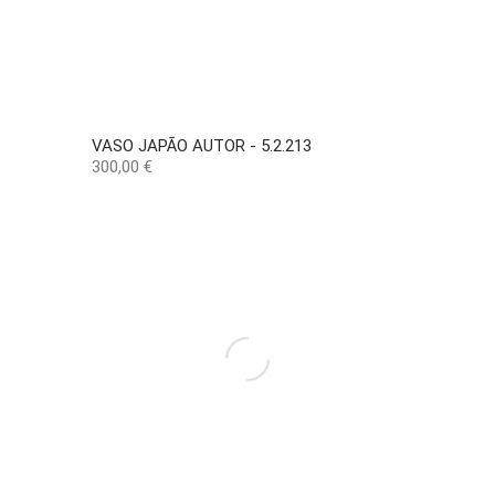
VASO JAPÃO AUTOR - 5.2.213
Precio
300,00 €