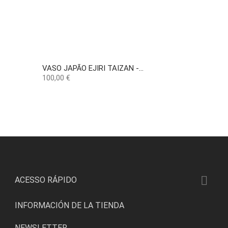
VASO JAPÃO EJIRI TAIZAN -...
Precio
100,00 €

ACESSO RÁPIDO
INFORMACIÓN DE LA TIENDA
NEWSLETTER