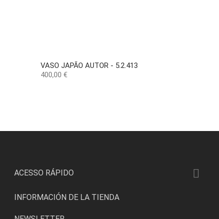
VASO JAPÃO AUTOR - 5.2.413
Precio
400,00 €

ACESSO RÁPIDO
INFORMACIÓN DE LA TIENDA
NEWSLETTER