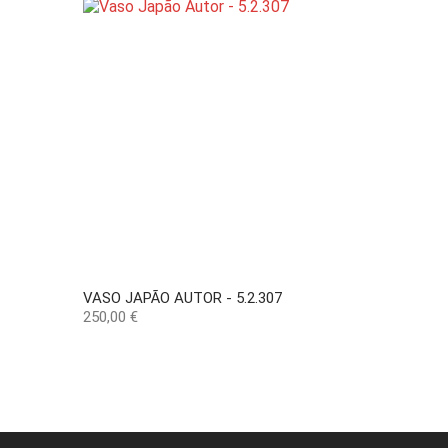
VASO JAPÃO AUTOR - 5.2.307
Precio
250,00 €