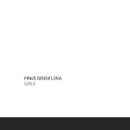
PINUS DENSIFLORA
Precio
5,00 €