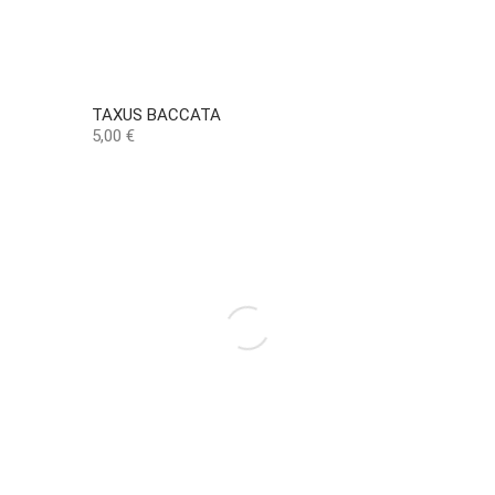
TAXUS BACCATA
Precio
5,00 €