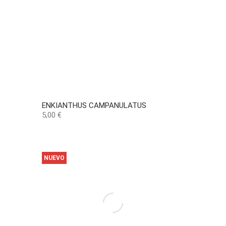
ENKIANTHUS CAMPANULATUS
Precio
5,00 €
NUEVO