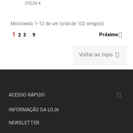
Preço
255,00 €
Mostrando 1-12 de um total de 102 artigo(s)
1

Próximo
2
3
…
9

Voltar ao topo

ACESSO RÁPIDO
INFORMAÇÃO DA LOJA
NEWSLETTER