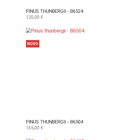
PINUS THUNBERGII - B6524
Preço
120,00 €
NOVO
PINUS THUNBERGII - B6504
Preço
165,00 €