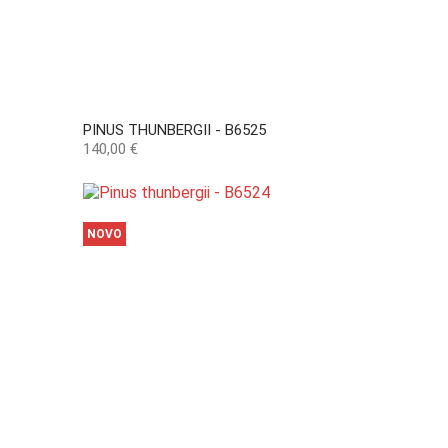
PINUS THUNBERGII - B6525
Preço
140,00 €
NOVO