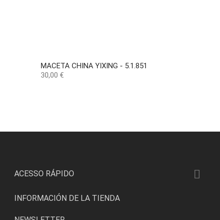
MACETA CHINA YIXING - 5.1.851
Precio
30,00 €

ACESSO RÁPIDO
INFORMACIÓN DE LA TIENDA
NEWSLETTER