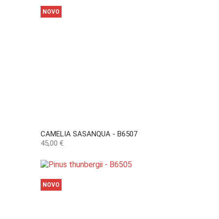
NOVO
CAMELIA SASANQUA - B6507
Preço
45,00 €
NOVO