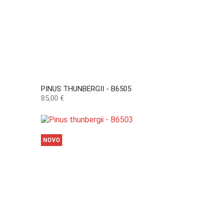
PINUS THUNBERGII - B6505
Preço
85,00 €
NOVO