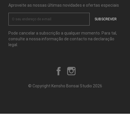
Aproveite as nossas últimas novidades e ofertas especiais
Pode cancelar a subscrição a qualquer momento. Para tal,
consulte a nossa informação de contacto na declaração
legal.
Facebook
Instagram
© Copyright Kensho Bonsai Studio 2026