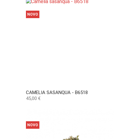
NOVO
CAMELIA SASANQUA - B6518
Preço
45,00 €
NOVO