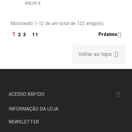
Preço
450,00 €
Mostrando 1-12 de um total de 122 artigo(s)
1

Próximo
2
3
…
11

Voltar ao topo

ACESSO RÁPIDO
INFORMAÇÃO DA LOJA
NEWSLETTER