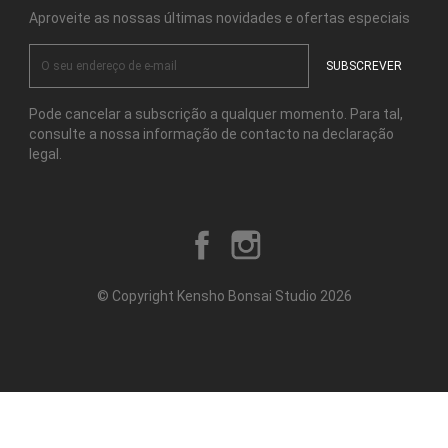
Aproveite as nossas últimas novidades e ofertas especiais
Pode cancelar a subscrição a qualquer momento. Para tal,
consulte a nossa informação de contacto na declaração
legal.
Facebook
Instagram
© Copyright Kensho Bonsai Studio 2026