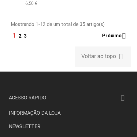
Preço
6,50 €
Mostrando 1-12 de um total de 35 artigo(s)
1

Próximo
2
3

Voltar ao topo

ACESSO RÁPIDO
INFORMAÇÃO DA LOJA
NEWSLETTER