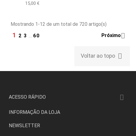
Preço
15,00 €
Mostrando 1-12 de um total de 720 artigo(s)
1

Próximo
2
3
…
60

Voltar ao topo

ACESSO RÁPIDO
INFORMAÇÃO DA LOJA
NEWSLETTER