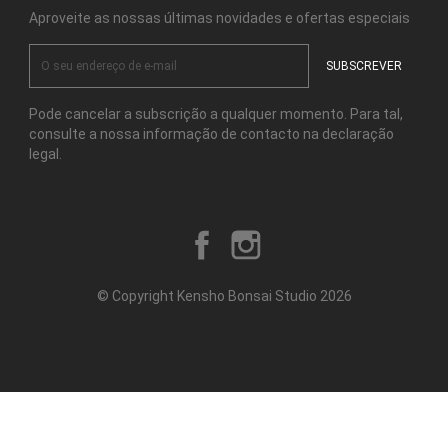
Aproveite as nossas últimas novidades e ofertas especiais
Pode cancelar a subscrição a qualquer momento. Para tal,
consulte a nossa informação de contacto na declaração
legal.
Facebook
Instagram
© Copyright Kensho Bonsai Studio 2026