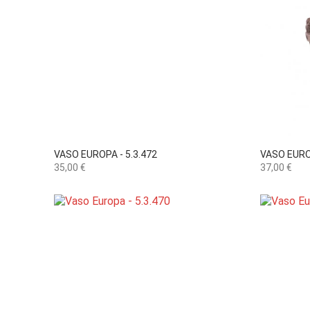

Vista rápida
VASO EUROPA - 5.3.472
VASO EUROP
Preço
Preço
35,00 €
37,00 €