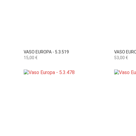

Vista rápida
VASO EUROPA - 5.3.519
VASO EUROP
Preço
Preço
15,00 €
53,00 €