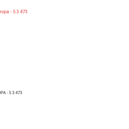

Vista rápida
A - 5.3.473