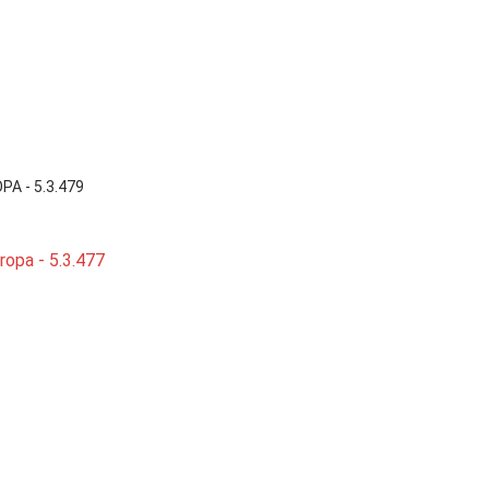

Vista rápida
A - 5.3.479