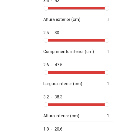
3,6
-
42
Altura exterior (cm)
2,5
-
30
Comprimento interior (cm)
2,6
-
47.5
Largura interior (cm)
3,2
-
38.3
Altura interior (cm)
1,8
-
20,6