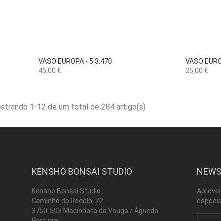

Vista rápida
VASO EUROPA - 5.3.470
VASO EUROP
Preço
Preço
45,00 €
25,00 €
strando 1-12 de um total de 284 artigo(s)
KENSHO BONSAI STUDIO
NEWS
Kensho Bonsai Studio
Aprovei
Caminho do Rodelo, 72
especia
3750-593 Macinhata do Vouga / Águeda
Portugal