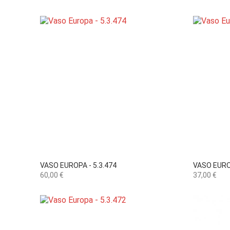

Vista rápida
VASO EUROPA - 5.3.474
VASO EUROP
Preço
Preço
60,00 €
37,00 €