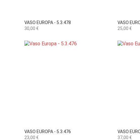

Vista rápida
VASO EUROPA - 5.3.478
VASO EUROP
Preço
Preço
30,00 €
25,00 €

Vista rápida
VASO EUROPA - 5.3.476
VASO EUROP
Preço
Preço
23,00 €
37,00 €