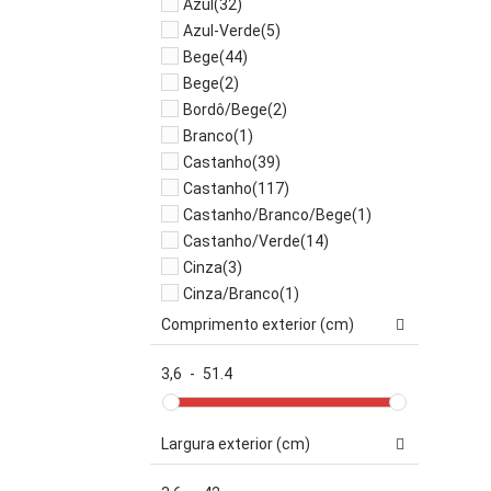
Azul
(32)
Azul-Verde
(5)
Bege
(44)
Bege
(2)
Bordô/Bege
(2)
Branco
(1)
Castanho
(39)
Castanho
(117)
Castanho/Branco/Bege
(1)
Castanho/Verde
(14)
Cinza
(3)
Cinza/Branco
(1)
Cinza/Rosa
(1)
Comprimento exterior (cm)
Laranja
(2)
Preto
(2)
3,6
-
51.4
Verde
(12)
Verde/Azul/Castanho
(1)
Largura exterior (cm)
Verde/Castanho
(2)
Vermelho
(1)