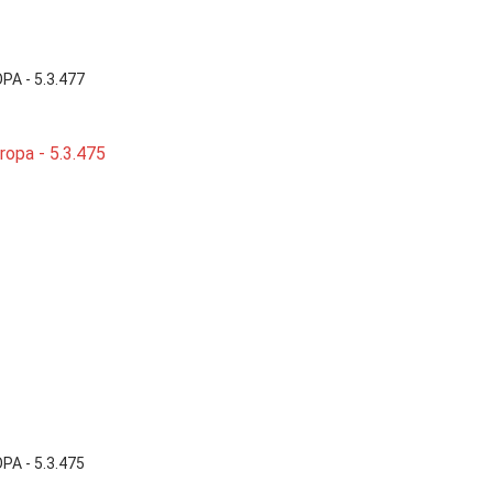

Vista rápida
A - 5.3.477

Vista rápida
A - 5.3.475