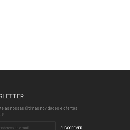
SLETTER
te as nossas últimas novidades e ofertas
is