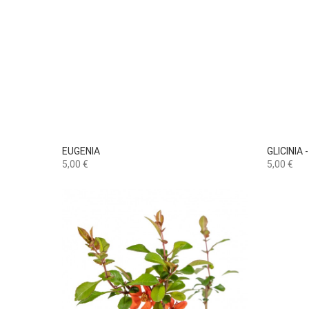

Vista rápida
EUGENIA
GLICINIA
Preço
Preço
5,00 €
5,00 €