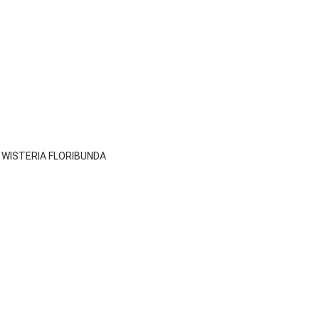

Vista rápida
 - WISTERIA FLORIBUNDA