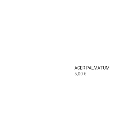

Vista rápida
ACER PALMATUM
Preço
5,00 €