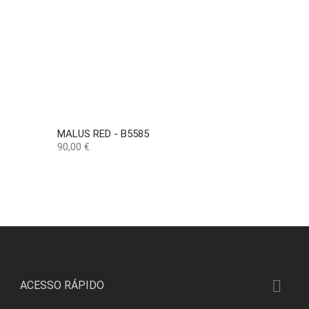
MALUS RED - B5585
Preço
90,00 €

ACESSO RÁPIDO