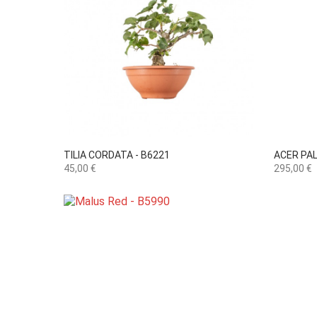

Vista rápida
TILIA CORDATA - B6221
ACER PAL
Preço
Preço
45,00 €
295,00 €