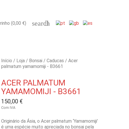
search

rinho
(0,00 €)
Início
Loja
Bonsai
Caducas
Acer
palmatum yamamomiji - B3661
ACER PALMATUM
YAMAMOMIJI - B3661
150,00 €
Com IVA
Originário da Ásia, o Acer palmatum ‘Yamamomiji’
é uma espécie muito apreciada no bonsai pela