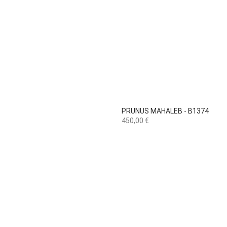

Vista rápida
PRUNUS MAHALEB - B1374
Preço
450,00 €