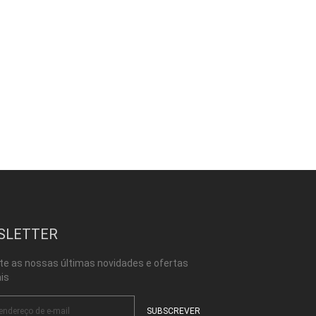
SLETTER
te as nossas últimas novidades e ofertas
is