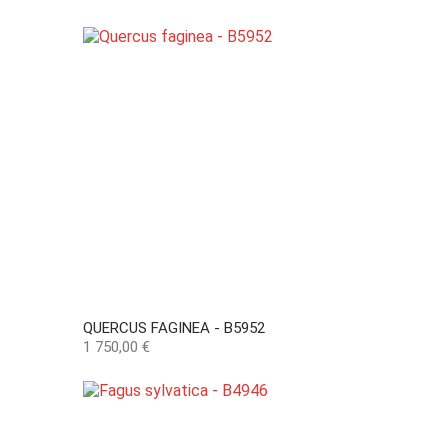
QUERCUS FAGINEA - B5952
Preço
1 750,00 €