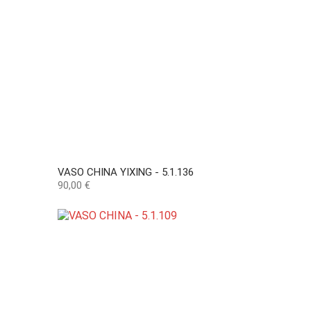
VASO CHINA YIXING - 5.1.136
Preço
90,00 €