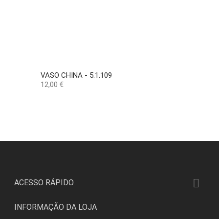
VASO CHINA - 5.1.109
Preço
12,00 €

ACESSO RÁPIDO
INFORMAÇÃO DA LOJA