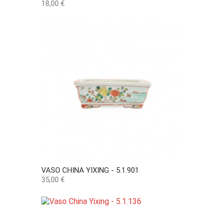
Preço
18,00 €
VASO CHINA YIXING - 5.1.901
Preço
35,00 €