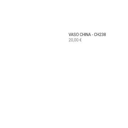

Vista rápida
VASO CHINA - CH238
Preço
20,00 €