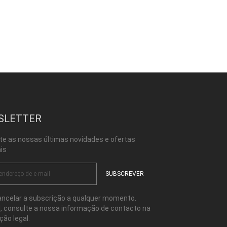
SLETTER
te as nossas últimas novidades e ofertas
is
ncelar a subscrição a qualquer momento.
l, consulte a nossa informação de contacto na
ção legal.