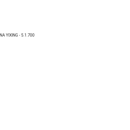

Vista rápida
A YIXING - 5.1.700