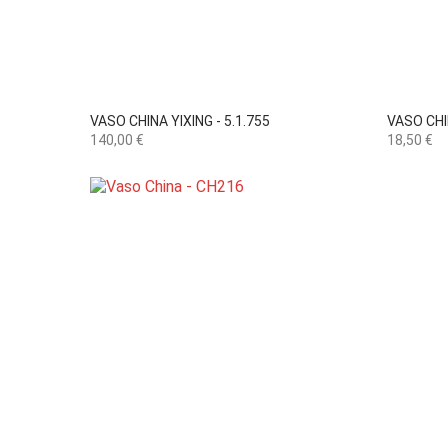

Vista rápida
VASO CHINA YIXING - 5.1.755
VASO CHIN
Preço
Preço
140,00 €
18,50 €