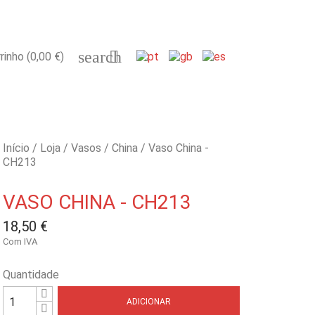
search

rinho
(0,00 €)
Início
Loja
Vasos
China
Vaso China -
CH213
VASO CHINA - CH213
18,50 €
Com IVA
Quantidade
ADICIONAR