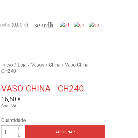
search

rinho
(0,00 €)
Início
Loja
Vasos
China
Vaso China -
CH240
VASO CHINA - CH240
16,50 €
Com IVA
Quantidade
ADICIONAR