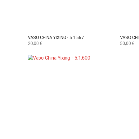

Vista rápida
VASO CHINA YIXING - 5.1.567
VASO CHI
Preço
Preço
20,00 €
50,00 €