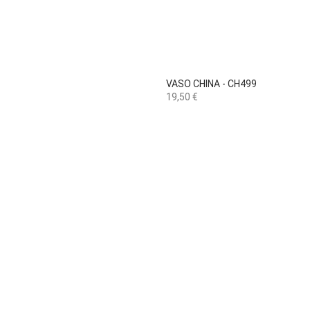

Vista rápida
VASO CHINA - CH499
Preço
19,50 €