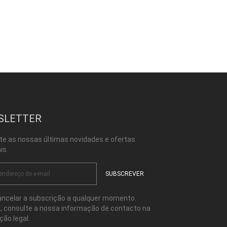
SLETTER
te as nossas últimas novidades e ofertas
is
ncelar a subscrição a qualquer momento.
l, consulte a nossa informação de contacto na
ção legal.