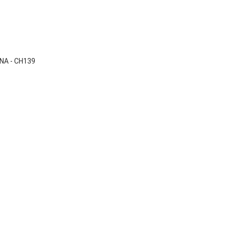

Vista rápida
NA - CH139