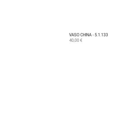

Vista rápida
VASO CHINA - 5.1.133
Preço
40,00 €