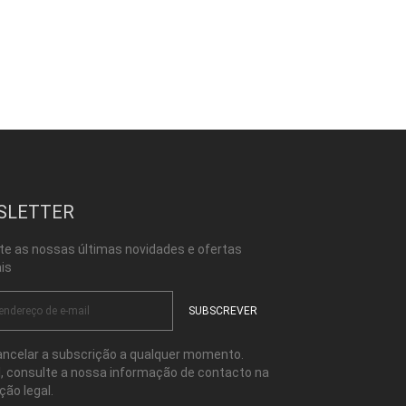
SLETTER
te as nossas últimas novidades e ofertas
is
ncelar a subscrição a qualquer momento.
l, consulte a nossa informação de contacto na
ção legal.