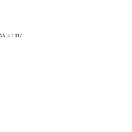

Vista rápida
NA - 5.1.017