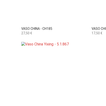

Vista rápida
VASO CHINA - CH185
VASO CHI
Preço
Preço
27,50 €
17,50 €