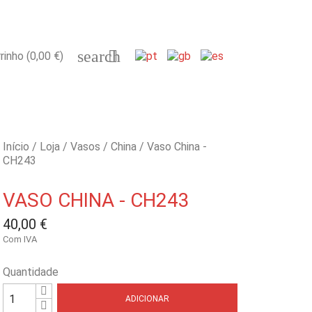
search

rinho
(0,00 €)
Início
Loja
Vasos
China
Vaso China -
CH243
VASO CHINA - CH243
40,00 €
Com IVA
Quantidade
ADICIONAR