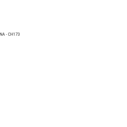

Vista rápida
NA - CH173