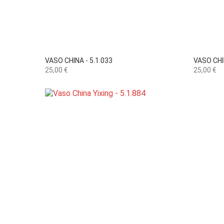

Vista rápida
VASO CHINA - 5.1.033
VASO CHI
Preço
Preço
25,00 €
25,00 €