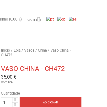
search

rinho
(0,00 €)
Início
Loja
Vasos
China
Vaso China -
CH472
VASO CHINA - CH472
35,00 €
Com IVA
Quantidade
ADICIONAR