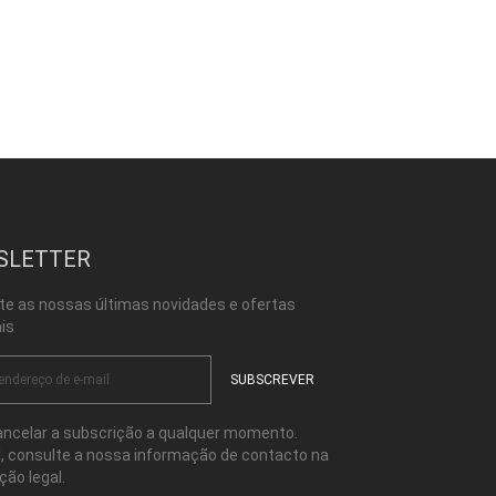
SLETTER
te as nossas últimas novidades e ofertas
is
ncelar a subscrição a qualquer momento.
l, consulte a nossa informação de contacto na
ção legal.