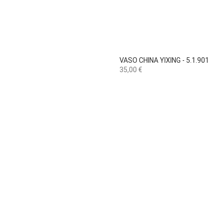

Vista rápida
VASO CHINA YIXING - 5.1.901
Preço
35,00 €