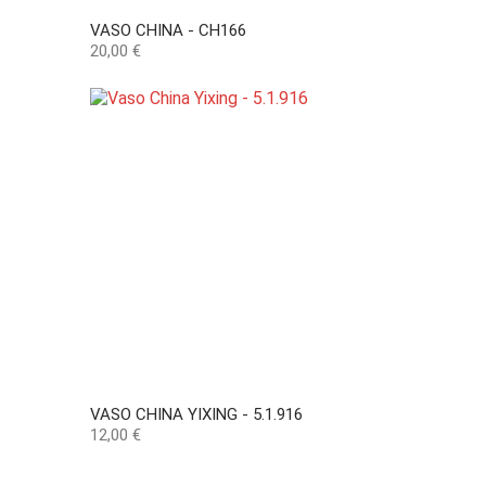
VASO CHINA - CH166
Preço
20,00 €
VASO CHINA YIXING - 5.1.916
Preço
12,00 €