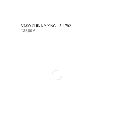
VASO CHINA YIXING - 5.1.782
Preço
135,00 €