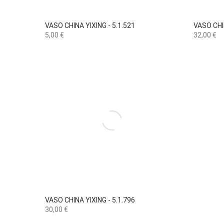

Vista rápida
VASO CHINA YIXING - 5.1.521
VASO CHI
Preço
Preço
5,00 €
32,00 €

Vista rápida
VASO CHINA YIXING - 5.1.796
Preço
30,00 €