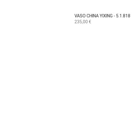

Vista rápida
VASO CHINA YIXING - 5.1.818
Preço
235,00 €