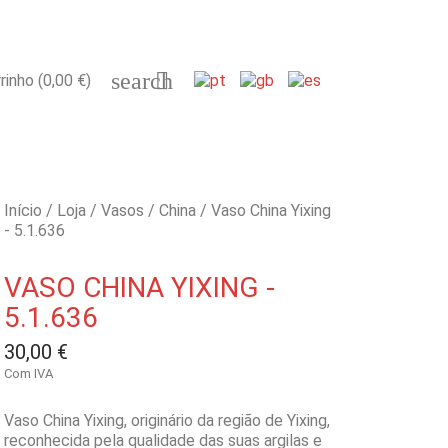
search

rinho
(0,00 €)
Início
Loja
Vasos
China
Vaso China Yixing
- 5.1.636
VASO CHINA YIXING -
5.1.636
30,00 €
Com IVA
Vaso China Yixing, originário da região de Yixing,
reconhecida pela qualidade das suas argilas e