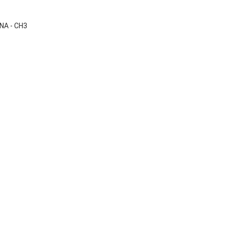

Vista rápida
NA - CH3