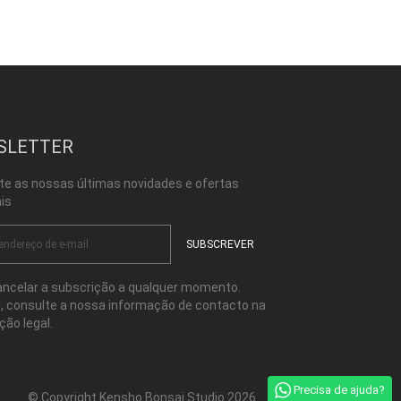
SLETTER
te as nossas últimas novidades e ofertas
is
ncelar a subscrição a qualquer momento.
l, consulte a nossa informação de contacto na
ção legal.
Precisa de ajuda?
© Copyright Kensho Bonsai Studio 2026