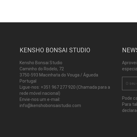
KENSHO BONSAI STUDIO
NEW
Kensho Bonsai Studio
Aprovei
Caminho do Rodelo, 72
especia
3750-593 Macinhata do Vouga / Águeda
Portugal
Ligue-nos:
+351 967 277 920 (Chamada para a
rede móvel nacional)
Pode ca
Envie-nos um e-mail:
Para ta
info@kenshobonsaistudio.com
declara