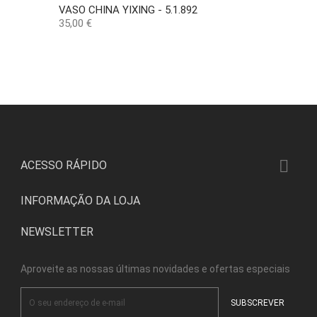
VASO CHINA YIXING - 5.1.892
Preço
35,00 €

ACESSO RÁPIDO
INFORMAÇÃO DA LOJA
NEWSLETTER
Aproveite as nossas últimas novidades e ofertas especiais