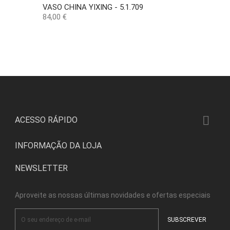
VASO CHINA YIXING - 5.1.709
Preço
84,00 €

ACESSO RÁPIDO
INFORMAÇÃO DA LOJA
NEWSLETTER
Aproveite as nossas últimas novidades e ofertas especiais