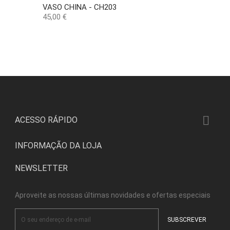
VASO CHINA - CH203
Preço
45,00 €

ACESSO RÁPIDO
INFORMAÇÃO DA LOJA
NEWSLETTER
Aproveite as nossas últimas novidades e ofertas especiais