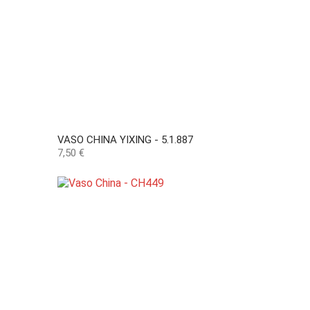
VASO CHINA YIXING - 5.1.887
Preço
7,50 €