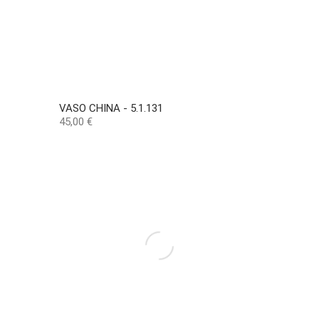
VASO CHINA - 5.1.131
Preço
45,00 €