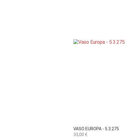

Vista rápida
VASO EUROPA - 5.3.275
Preço
33,00 €