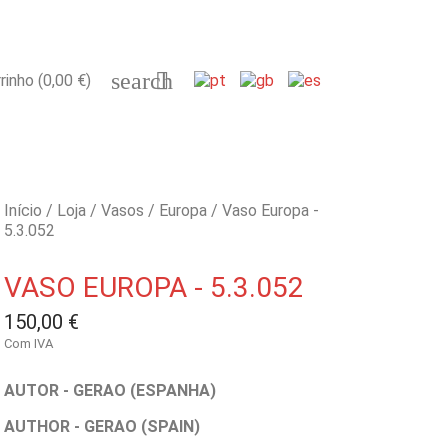
search

rinho
(0,00 €)
Início
Loja
Vasos
Europa
Vaso Europa -
5.3.052
VASO EUROPA - 5.3.052
150,00 €
Com IVA
AUTOR - GERAO (ESPANHA)
AUTHOR - GERAO (SPAIN)