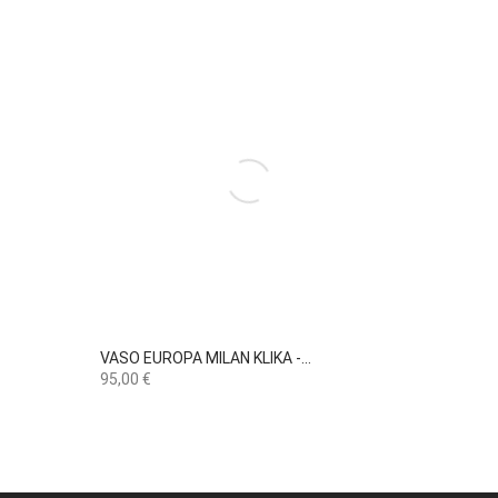

Vista rápida
VASO EUROPA MILAN KLIKA -...
Preço
95,00 €