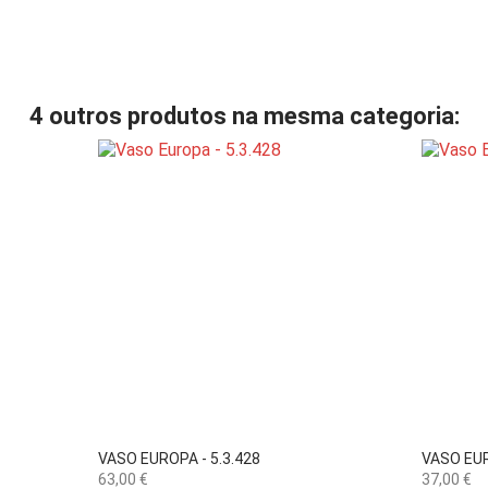
4 outros produtos na mesma categoria:

Vista rápida
VASO EUROPA - 5.3.428
VASO EUR
Preço
Preço
63,00 €
37,00 €