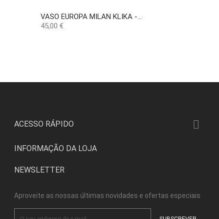
VASO EUROPA MILAN KLIKA -...
Preço
45,00 €

ACESSO RÁPIDO
INFORMAÇÃO DA LOJA
NEWSLETTER
Aproveite as nossas últimas novidades e ofertas especiais