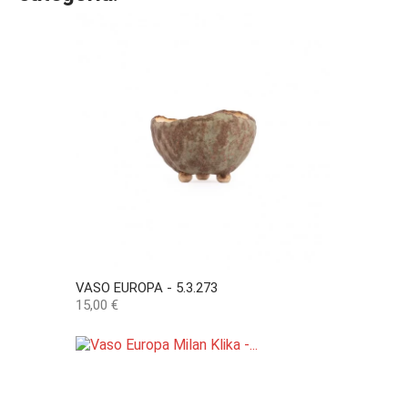
VASO EUROPA - 5.3.273
Preço
15,00 €