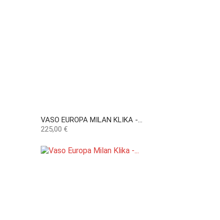
VASO EUROPA MILAN KLIKA -...
Preço
225,00 €