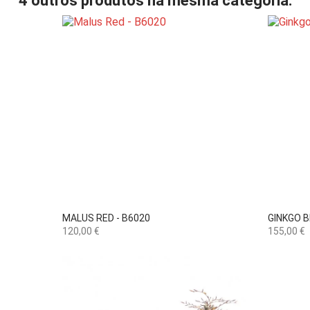
4 outros produtos na mesma categoria:

Vista rápida
MALUS RED - B6020
GINKGO B
Preço
Preço
120,00 €
155,00 €