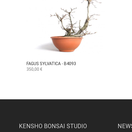

Vista rápida
FAGUS SYLVATICA - B4093
Preço
350,00 €
KENSHO BONSAI STUDIO
NEW