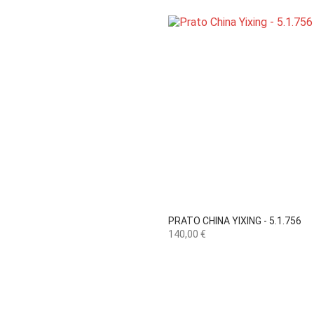

Vista rápida
PRATO CHINA YIXING - 5.1.756
Preço
140,00 €