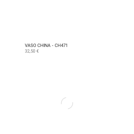
VASO CHINA - CH471
Preço
32,50 €