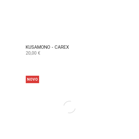
KUSAMONO - CAREX
Preço
20,00 €
NOVO