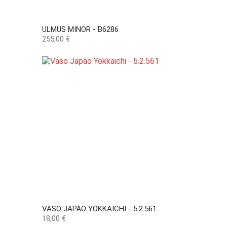
ULMUS MINOR - B6286
Preço
255,00 €
VASO JAPÃO YOKKAICHI - 5.2.561
Preço
18,00 €