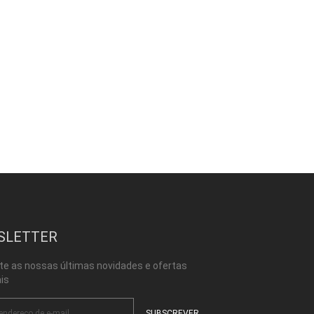
SLETTER
te as nossas últimas novidades e ofertas
is