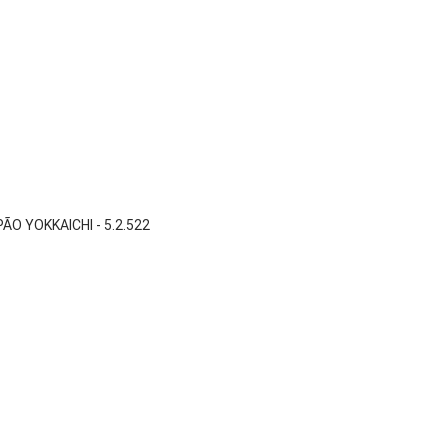

Vista rápida
ÃO YOKKAICHI - 5.2.522