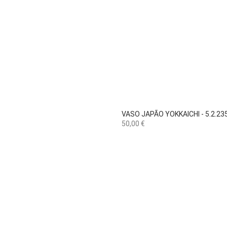

Vista rápida
VASO JAPÃO YOKKAICHI - 5.2.23
Preço
50,00 €