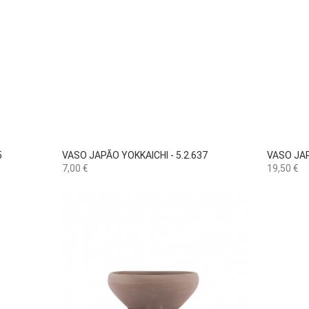

Vista rápida
5
VASO JAPÃO YOKKAICHI - 5.2.637
VASO JAP
Preço
Preço
7,00 €
19,50 €