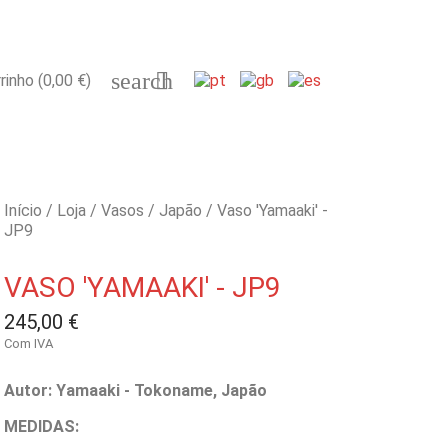
search

rinho
(0,00 €)
Início
Loja
Vasos
Japão
Vaso 'Yamaaki' -
JP9
VASO 'YAMAAKI' - JP9
245,00 €
Com IVA
Autor: Yamaaki - Tokoname, Japão
MEDIDAS: